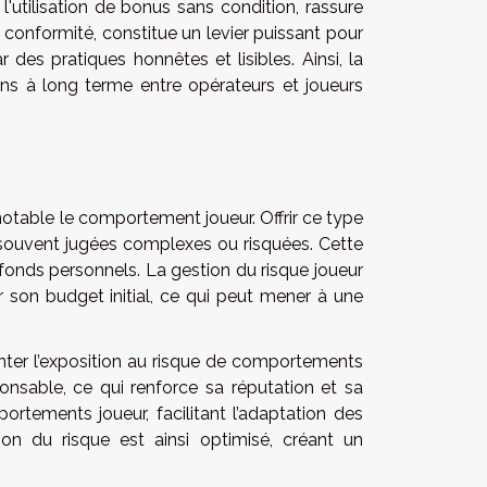
utilisation de bonus sans condition, rassure
e conformité, constitue un levier puissant pour
r des pratiques honnêtes et lisibles. Ainsi, la
ns à long terme entre opérateurs et joueurs
notable le comportement joueur. Offrir ce type
se souvent jugées complexes ou risquées. Cette
fonds personnels. La gestion du risque joueur
ur son budget initial, ce qui peut mener à une
gmenter l’exposition au risque de comportements
onsable, ce qui renforce sa réputation et sa
rtements joueur, facilitant l’adaptation des
ion du risque est ainsi optimisé, créant un