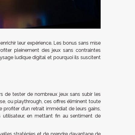
nrichir leur expérience. Les bonus sans mise
fiter pleinement des jeux sans contraintes
ge ludique digital et pourquoi ils suscitent
urs de tester de nombreux jeux sans subir les
e, ou playthrough, ces offres éliminent toute
 profiter d’un retrait immédiat de leurs gains,
utilisateur, en mettant fin au sentiment de
ouvelles stratégies et de prendre davantage de