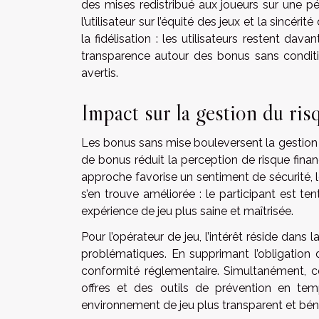
des mises redistribué aux joueurs sur une p
l’utilisateur sur l’équité des jeux et la sinc
la fidélisation : les utilisateurs restent dav
transparence autour des bonus sans conditi
avertis.
Impact sur la gestion du ris
Les bonus sans mise bouleversent la gestion d
de bonus réduit la perception de risque finan
approche favorise un sentiment de sécurité, 
s’en trouve améliorée : le participant est te
expérience de jeu plus saine et maîtrisée.
Pour l’opérateur de jeu, l’intérêt réside dans
problématiques. En supprimant l’obligation 
conformité réglementaire. Simultanément, ce
offres et des outils de prévention en temp
environnement de jeu plus transparent et béné