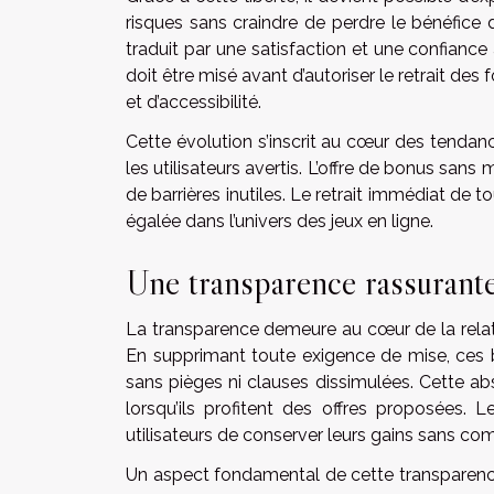
risques sans craindre de perdre le bénéfice 
traduit par une satisfaction et une confianc
doit être misé avant d’autoriser le retrait d
et d’accessibilité.
Cette évolution s’inscrit au cœur des tendanc
les utilisateurs avertis. L’offre de bonus san
de barrières inutiles. Le retrait immédiat de 
égalée dans l’univers des jeux en ligne.
Une transparence rassurant
La transparence demeure au cœur de la relatio
En supprimant toute exigence de mise, ces bo
sans pièges ni clauses dissimulées. Cette ab
lorsqu’ils profitent des offres proposées
utilisateurs de conserver leurs gains sans com
Un aspect fondamental de cette transparence 