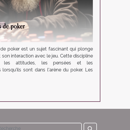
s de poker
de poker est un sujet fascinant qui plonge
 son interaction avec le jeu. Cette discipline
, les attitudes, les pensées et les
orsqu'ils sont dans l'arène du poker. Les