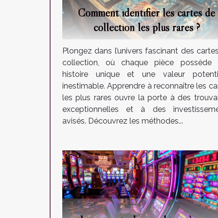
Comment identifier les cartes de
collection les plus rares ?
Plongez dans l’univers fascinant des carte
collection, où chaque pièce possède
histoire unique et une valeur potenti
inestimable. Apprendre à reconnaître les ca
les plus rares ouvre la porte à des trouvai
exceptionnelles et à des investissem
avisés. Découvrez les méthodes...