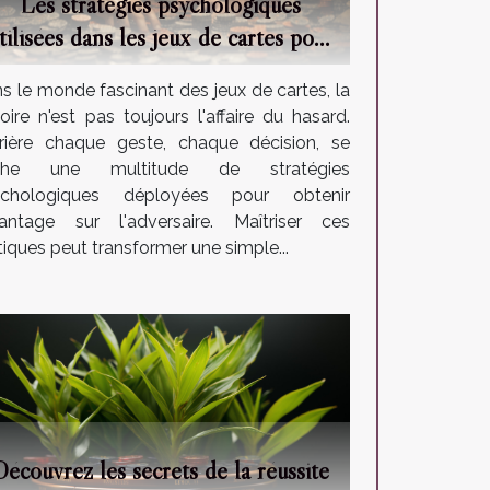
Les stratégies psychologiques
tilisées dans les jeux de cartes pour
augmenter les chances de gagner
s le monde fascinant des jeux de cartes, la
toire n'est pas toujours l'affaire du hasard.
rière chaque geste, chaque décision, se
che une multitude de stratégies
ychologiques déployées pour obtenir
vantage sur l'adversaire. Maîtriser ces
tiques peut transformer une simple...
Découvrez les secrets de la réussite