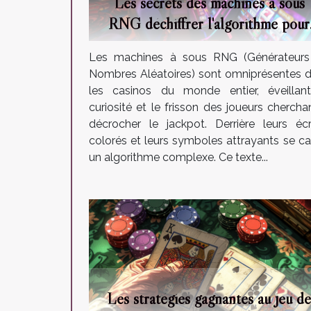
Les secrets des machines à sous
RNG déchiffrer l'algorithme pour
mieux gagner
Les machines à sous RNG (Générateur
Nombres Aléatoires) sont omniprésentes 
les casinos du monde entier, éveillan
curiosité et le frisson des joueurs chercha
décrocher le jackpot. Derrière leurs éc
colorés et leurs symboles attrayants se c
un algorithme complexe. Ce texte...
Les stratégies gagnantes au jeu d