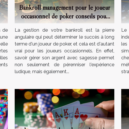
Bankroll management pour le joueur
occasionnel de poker conseils pour
une gestion prudente
s de
La gestion de votre bankroll est la pierre
Le 
 une
angulaire qui peut déterminer le succès à long
ind
elle
terme d'un joueur de poker, et cela est d'autant
les
rtes
vrai pour les joueurs occasionnels. En effet,
sim
lles
savoir gérer son argent avec sagesse permet
che
ents
non seulement de pérenniser l'expérience
mét
ludique, mais également...
str