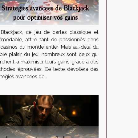
Stratégies avancées de Blackjack
pour optimiser vos gains
Blackjack, ce jeu de cartes classique et
émodable, attire tant de passionnés dans
 casinos du monde entier. Mais au-delà du
ple plaisir du jeu, nombreux sont ceux qui
rchent à maximiser leurs gains grâce à des
hodes éprouvées. Ce texte dévoilera des
atégies avancées de...