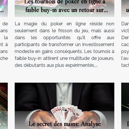
Les tournois de poker en ligne à
faible buy-in avec un retour sur
u
investissement élevé
s de
La magie du poker en ligne réside non
Dan
dans
seulement dans le frisson du jeu, mais aussi
vic
t la
dans les opportunités qu'il offre aux
Der
nt à
participants de transformer un investissement
ca
rans
modeste en gains conséquents. Les tournois à
ps
ache
faible buy-in attirent une multitude de joueurs,
l'a
des débutants aux plus expérimentés,...
tac
Le secret des mains: Analyse
e