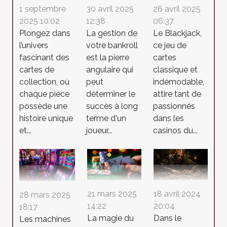
1 septembre
30 avril 2025
26 avril 2025
2025 10:02
12:38
06:37
Plongez dans
La gestion de
Le Blackjack,
l’univers
votre bankroll
ce jeu de
fascinant des
est la pierre
cartes
cartes de
angulaire qui
classique et
collection, où
peut
indémodable,
chaque pièce
déterminer le
attire tant de
possède une
succès à long
passionnés
histoire unique
terme d'un
dans les
et...
joueur...
casinos du...
21 mars 2025
18 avril 2024
28 mars 2025
14:22
20:04
18:17
La magie du
Dans le
Les machines