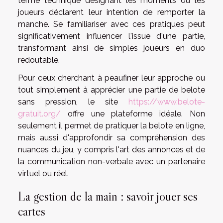
terme technique désignant les moments où les
joueurs déclarent leur intention de remporter la
manche. Se familiariser avec ces pratiques peut
significativement influencer l'issue d'une partie,
transformant ainsi de simples joueurs en duo
redoutable.
Pour ceux cherchant à peaufiner leur approche ou
tout simplement à apprécier une partie de belote
sans pression, le site
https://www.belote-
gratuit.org/
offre une plateforme idéale. Non
seulement il permet de pratiquer la belote en ligne,
mais aussi d'approfondir sa compréhension des
nuances du jeu, y compris l'art des annonces et de
la communication non-verbale avec un partenaire
virtuel ou réel.
La gestion de la main : savoir jouer ses
cartes