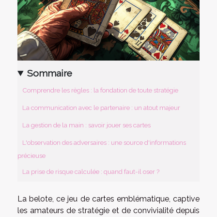
Sommaire
Comprendre les règles : la fondation de toute stratégie
La communication avec le partenaire : un atout majeur
La gestion de la main : savoir jouer ses cartes
L'observation des adversaires : une source d'informations
précieuse
La prise de risque calculée : quand faut-il oser ?
La belote, ce jeu de cartes emblématique, captive
les amateurs de stratégie et de convivialité depuis