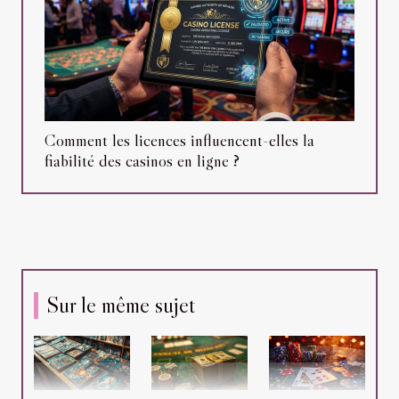
Comment les licences influencent-elles la
fiabilité des casinos en ligne ?
Sur le même sujet