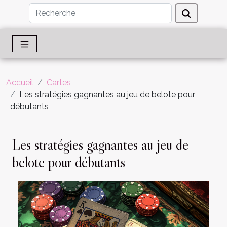
Accueil
Cartes
Les stratégies gagnantes au jeu de belote pour
débutants
Les stratégies gagnantes au jeu de
belote pour débutants