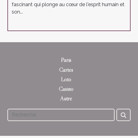
fascinant qui plonge au cœur de l'esprit humain et
son...
Paris
Cartes
Loto
Casino
Autre