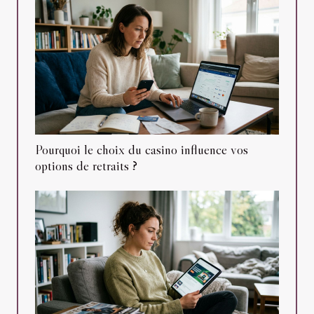
Pourquoi le choix du casino influence vos
options de retraits ?