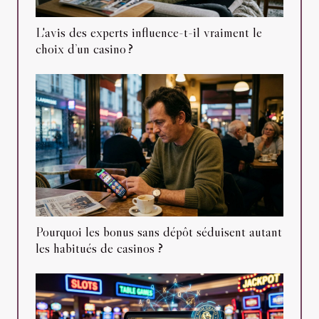
L'avis des experts influence-t-il vraiment le
choix d’un casino ?
Pourquoi les bonus sans dépôt séduisent autant
les habitués de casinos ?