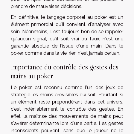
prendre de mauvaises décisions.
En définitive, le langage corporel au poker est un
élément primordial qu'il convient d'analyser avec
soin. Néanmoins, il est toujours bon de se rappeler
qu'aucun signal, qu'il soit vrai ou faux, n'est une
garantie absolue de l'issue d'une main. Dans le
poker, comme dans la vie, rien n'est jamais certain.
Importance du contrôle des gestes des
mains au poker
Le poker est reconnu comme l'un des jeux de
stratégie les moins prévisibles qui soit. Pourtant, si
un élément reste prépondérant dans cet univers,
c'est indéniablement le contrôle des gestes. En
effet, la maîtrise des mouvements de mains peut
s'avérer déterminante lors d'une partie. Les gestes
inconscients peuvent, sans que le joueur ne le