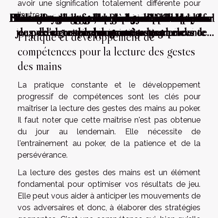
avoir une signification totalement différente pour
l'autre.
Bankroll management pour le joueur occasionnel
Les secrets des machines à sous RNG déchiffrer
Stratégies avancées de Blackjack pour optimiser
Les stratégies psychologiques utilisées dans les
Comment identifier les cartes de collection les
Les stratégies gagnantes au jeu de belote pour
Les tournois de poker en ligne à faible buy-in
Découvrez les secrets de la réussite au poker
Les cartes vintage, un investissement lucratif
Psychologie des joueurs de poker
jeux de cartes pour augmenter les chances de
de poker conseils pour une gestion prudente
avec un retour sur investissement élevé
l'algorithme pour mieux gagner
plus rares ?
débutants
vos gains
Pratique et développement de
gagner
compétences pour la lecture des gestes
des mains
La pratique constante et le développement
progressif de compétences sont les clés pour
maîtriser la lecture des gestes des mains au poker.
Il faut noter que cette maîtrise n'est pas obtenue
du jour au lendemain. Elle nécessite de
l'entraînement au poker, de la patience et de la
persévérance.
La lecture des gestes des mains est un élément
fondamental pour optimiser vos résultats de jeu.
Elle peut vous aider à anticiper les mouvements de
vos adversaires et donc, à élaborer des stratégies