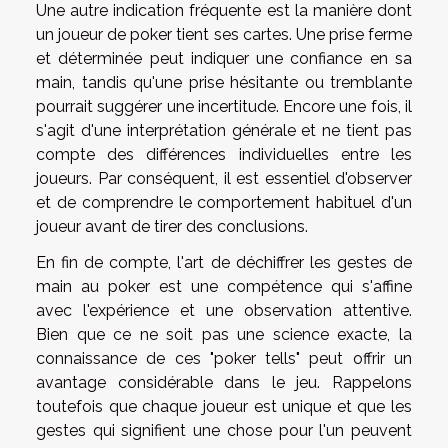
Une autre indication fréquente est la manière dont
un joueur de poker tient ses cartes. Une prise ferme
et déterminée peut indiquer une confiance en sa
main, tandis qu'une prise hésitante ou tremblante
pourrait suggérer une incertitude. Encore une fois, il
s'agit d'une interprétation générale et ne tient pas
compte des différences individuelles entre les
joueurs. Par conséquent, il est essentiel d'observer
et de comprendre le comportement habituel d'un
joueur avant de tirer des conclusions.
En fin de compte, l'art de déchiffrer les gestes de
main au poker est une compétence qui s'affine
avec l'expérience et une observation attentive.
Bien que ce ne soit pas une science exacte, la
connaissance de ces "poker tells" peut offrir un
avantage considérable dans le jeu. Rappelons
toutefois que chaque joueur est unique et que les
gestes qui signifient une chose pour l'un peuvent