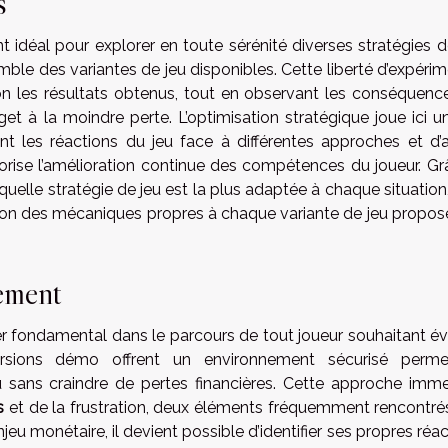
s
déal pour explorer en toute sérénité diverses stratégies de
emble des variantes de jeu disponibles. Cette liberté d’expéri
selon les résultats obtenus, tout en observant les conséquenc
 à la moindre perte. L’optimisation stratégique joue ici un
nt les réactions du jeu face à différentes approches et d’af
rise l’amélioration continue des compétences du joueur. Gr
r quelle stratégie de jeu est la plus adaptée à chaque situation
on des mécaniques propres à chaque variante de jeu propos
cement
er fondamental dans le parcours de tout joueur souhaitant év
ersions démo offrent un environnement sécurisé perme
eu sans craindre de pertes financières. Cette approche imme
s
et de la frustration, deux éléments fréquemment rencontrés
jeu monétaire, il devient possible d’identifier ses propres réa