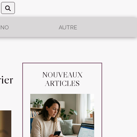
INO
AUTRE
NOUVEAUX
ier
ARTICLES