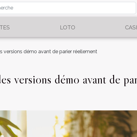
TES
LOTO
CAS
s versions démo avant de parier réellement
des versions démo avant de par