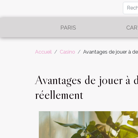
PARIS
CAR
Accueil
Casino
Avantages de jouer à de
Avantages de jouer à 
réellement