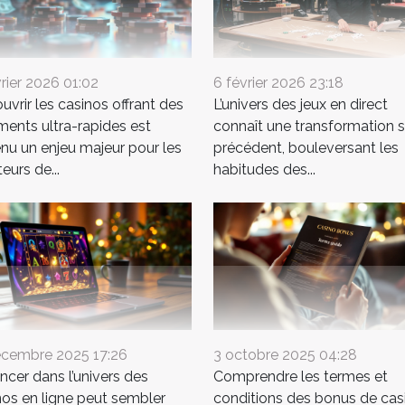
vrier 2026 01:02
6 février 2026 23:18
uvrir les casinos offrant des
L’univers des jeux en direct
ments ultra-rapides est
connaît une transformation 
nu un enjeu majeur pour les
précédent, bouleversant les
eurs de...
habitudes des...
écembre 2025 17:26
3 octobre 2025 04:28
ncer dans l’univers des
Comprendre les termes et
nos en ligne peut sembler
conditions des bonus de cas