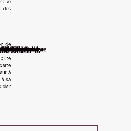
isque
e des
on de
x casinos en ligne
 de jeux en ligne
me Chicken Road
cisions avisées
casino en ligne
asino en ligne
eux en ligne
 des animaux
jeux d'argent
us de casino
ino en ligne
e casinos ?
 en ligne ?
 vos gains
sans dépôt
o virtuels
 virtuelle
e fiables
 en 2025
en ligne
apides ?
oulette
e mise
asino ?
 ligne
aits ?
 ligne
obile
ligne
igne
sino
gne
ain
to
nt sur
bilité
 perte
eur à
 à sa
laisir