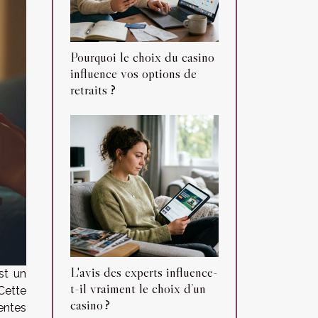
Pourquoi le choix du casino
influence vos options de
retraits ?
L'avis des experts influence-
st un
t-il vraiment le choix d’un
Cette
casino ?
entes