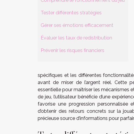
Comprendre le fonctionnement du jeu
Tester différentes stratégies
Gérer ses émotions efficacement
Évaluer les taux de redistribution
Prévenir les risques financiers
spécifiques et les différentes fonctionnal
avant de miser de l’argent réel. Cette pé
essentielle pour maîtriser les mécanismes et
de jeu, l’utilisateur bénéficie d’une expérie
favorise une progression personnalisée e
d’obtenir des retours concrets sur la jouab
précieuse source d’informations pour parfai