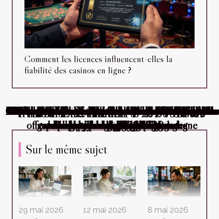
Comment les licences influencent-elles la
fiabilité des casinos en ligne ?
Décoder le hasard: Stratégies gagnantes au Casino
Pourquoi les bonus sans dépôt séduisent autant les
Guide ultime pour débutants sur les jeux de casino
Exploration des applications mobiles pour les jeux
Comment maîtriser les jeux de crash en ligne pour
Comment identifier les casinos avec des paiements
Les meilleures stratégies pour les jeux de table de
Stratégies pour maximiser les bonus de casinos en
Explorer les avantages des bonus sans dépôt dans
Craps stratégies pour débutants et probabilités de
Guide pour débutants : comprendre les offres des
Comment les licences influencent-elles la fiabilité
Pourquoi le choix du casino influence vos options
L'avis des experts influence-t-il vraiment le choix
Découvrez les avantages des bonus de bienvenue
Tendances actuelles et futures des jeux de casino
Avantages de jouer à des versions démo avant de
Stratégies efficaces pour gérer son budget de jeu
L'impact des bonus sans dépôt sur la stratégie de
Stratégies efficaces pour maximiser les bénéfices
Stratégies efficaces pour débutants dans les jeux
Comment choisir une plateforme sécurisée pour
Les meilleures pratiques de gestion de bankroll
Comment identifier les casinos en ligne les plus
Comparatif des types de bonus dans les casinos
Comment les avis des utilisateurs influencent le
Évolution des jeux en direct et leur impact sur
Stratégies pour augmenter les gains lors d'une
Comment évaluer les promotions et les bonus
Explorez les caractéristiques uniques des jeux
Comparaison des expériences utilisateur dans
Stratégies pour maximiser les bonus dans les
Développer une approche psychologique du
Guide pratique : comprendre les bonus sans
Guide pratique : comprendre les termes et
Les effets psychologiques du jeu en ligne
offerts par les nouveaux casinos en ligne
gambling pour des décisions avisées
sur les plateformes de jeux en ligne
de casino comme Chicken Road
pour les jeux de casino en ligne
conditions des bonus de casino
divers types de jeux en ligne
d'aventure avec des animaux
l'industrie des jeux d'argent
l'univers du casino en ligne
choix d'un casino en ligne
casinos en ligne fiables
soirée casino virtuelle
des casinos en ligne ?
des bonus sans dépôt
habitués de casinos ?
maximiser vos gains
conditions de mise
sécurisés en 2025
de casino virtuels
parier réellement
casinos en ligne
ultra-rapides ?
jouer en ligne
d’un casino ?
de retraits ?
jeu en ligne
sur mobile
en ligne
en ligne
crypto
casino
ligne
gain
Sur le même sujet
29 mai 2026
12 mai 2026
8 mai 2026