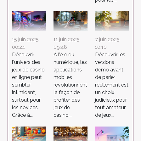
15 juin 2025
11 juin 2025
7 juin 2025
00:24
09:48
10:10
Découvrir
À l’ère du
Découvrir les
l'univers des
numérique, les
versions
jeux de casino
applications
démo avant
en ligne peut
mobiles
de parier
sembler
révolutionnent
réellement est
intimidant,
la façon de
un choix
surtout pour
profiter des
judicieux pour
les novices.
jeux de
tout amateur
Grâce à...
casino...
de jeux...