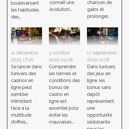
connaît une
chances de
bouleversant
évolution...
gains et
les habitudes
prolonger...
des...
11 décembre
3 octobre
17 septembre
2025 17:26
2025 04:28
2025 01:18
Se lancer dans
Comprendre
Dans l’univers
l’univers des
les termes et
des jeux en
casinos en
conditions des
ligne, les
ligne peut
bonus de
bonus sans
sembler
casino en
dépôt
intimidant
ligne est
représentent
face à la
essentiel pour
une
multitude
éviter les
opportunité
d’offres...
mauvaises...
séduisante
pour les...