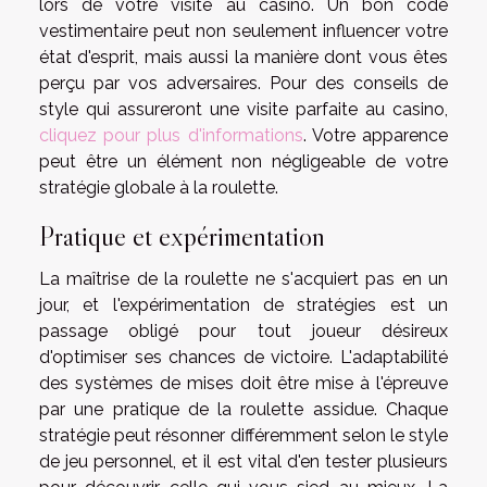
lors de votre visite au casino. Un bon code
vestimentaire peut non seulement influencer votre
état d'esprit, mais aussi la manière dont vous êtes
perçu par vos adversaires. Pour des conseils de
style qui assureront une visite parfaite au casino,
cliquez pour plus d'informations
. Votre apparence
peut être un élément non négligeable de votre
stratégie globale à la roulette.
Pratique et expérimentation
La maîtrise de la roulette ne s'acquiert pas en un
jour, et l'expérimentation de stratégies est un
passage obligé pour tout joueur désireux
d'optimiser ses chances de victoire. L'adaptabilité
des systèmes de mises doit être mise à l'épreuve
par une pratique de la roulette assidue. Chaque
stratégie peut résonner différemment selon le style
de jeu personnel, et il est vital d'en tester plusieurs