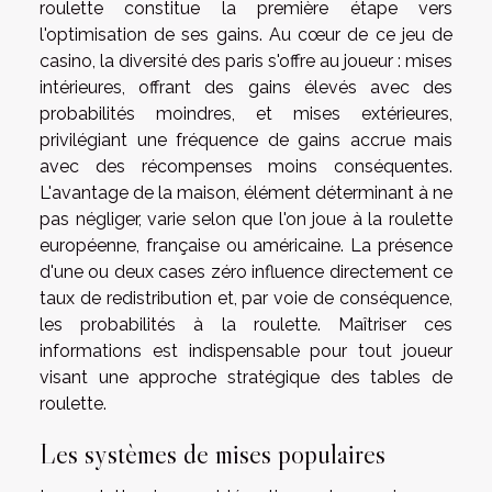
roulette constitue la première étape vers
l'optimisation de ses gains. Au cœur de ce jeu de
casino, la diversité des paris s'offre au joueur : mises
intérieures, offrant des gains élevés avec des
probabilités moindres, et mises extérieures,
privilégiant une fréquence de gains accrue mais
avec des récompenses moins conséquentes.
L'avantage de la maison, élément déterminant à ne
pas négliger, varie selon que l'on joue à la roulette
européenne, française ou américaine. La présence
d'une ou deux cases zéro influence directement ce
taux de redistribution et, par voie de conséquence,
les probabilités à la roulette. Maîtriser ces
informations est indispensable pour tout joueur
visant une approche stratégique des tables de
roulette.
Les systèmes de mises populaires