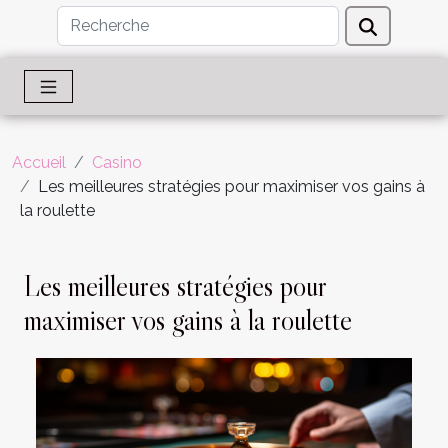
Accueil
Casino
Les meilleures stratégies pour maximiser vos gains à
la roulette
Les meilleures stratégies pour
maximiser vos gains à la roulette