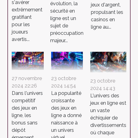
s'avérer
évolution, la
jeux d'argent,
extrêmement
sécurité en
propulsant les
gratifiant
ligne est un
casinos en
pour les
sujet de
ligne au...
joueurs
préoccupation
avertis...
majeur...
27 novembre
23 octobre
23 octobre
2024 22:26
2024 14:54
2024 14:43
Dans l'univers
La popularité
L'univers des
compétitif
croissante
jeux en ligne est
des jeux en
des jeux en
un vaste
ligne, les
ligne a donné
échiquier de
bonus sans
naissance à
divertissements
dépôt
un univers
où chaque
émergent
virtuel