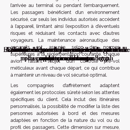
l’arrivée au terminal ou pendant l’embarquement.
Les passagers bénéficient d’un environnement
sécurisé, car seuls les individus autorisés accèdent
à l’appareil, limitant ainsi l’exposition à d’éventuels
risques et réduisant les contacts avec d’autres
voyageurs. La maintenance aéronautique des
appareils est assurée selon des normes
Exploration des tendances actuelles en matière de
Avantages de jouer à des versions démo avant de
Comment les grands joueurs gèrent l'incertitude
Les différences entre les variantes de poker les
Comment choisir un expert en paris sportifs
supérieures à la réglementation courante, chaque
médias numériques en langue bengali
plus populaires en casino en ligne
sur le terrain et au jeu
adapté à vos besoins
parier réellement
avion faisant l’objet d’un contrôle pré-vol
méticuleux avant chaque départ, ce qui contribue
à maintenir un niveau de vol sécurisé optimal.
Les compagnies d’affrètement adaptent
également les protocoles sûreté selon les attentes
spécifiques du client. Cela inclut des itinéraires
personnalisés, la possibilité de modifier la liste des
personnes autorisées à bord et des mesures
adaptées en fonction de la nature du vol ou du
profil des passagers. Cette dimension sur mesure,