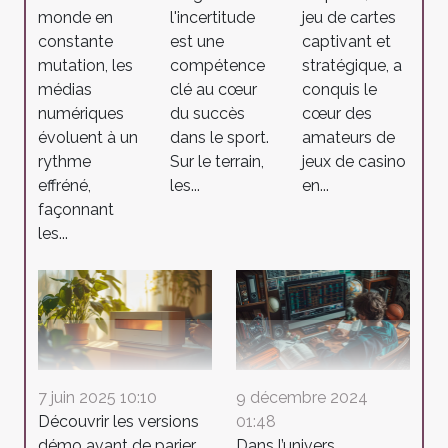
jeu de cartes
monde en
l'incertitude
captivant et
constante
est une
stratégique, a
mutation, les
compétence
conquis le
médias
clé au cœur
cœur des
numériques
du succès
amateurs de
évoluent à un
dans le sport.
jeux de casino
rythme
Sur le terrain,
en...
effréné,
les...
façonnant
les...
7 juin 2025 10:10
9 décembre 2024
Découvrir les versions
01:48
démo avant de parier
Dans l’univers