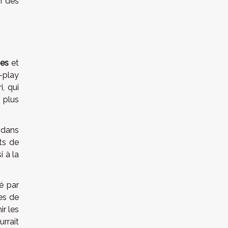
n des
es
et
n-play
, qui
 plus
r dans
ts de
i à la
é par
les de
r les
rrait