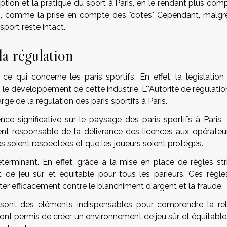
ption et la pratique du sport à Paris, en le rendant plus comp
s, comme la prise en compte des "cotes". Cependant, malgr
port reste intact.
la régulation
ce qui concerne les paris sportifs. En effet, la législation 
s le développement de cette industrie. L'"Autorité de régulati
rge de la régulation des paris sportifs à Paris.
e significative sur le paysage des paris sportifs à Paris. I
nt responsable de la délivrance des licences aux opérateu
gles soient respectées et que les joueurs soient protégés.
erminant. En effet, grâce à la mise en place de règles stri
 de jeu sûr et équitable pour tous les parieurs. Ces règle
ter efficacement contre le blanchiment d'argent et la fraude.
n sont des éléments indispensables pour comprendre la rel
s ont permis de créer un environnement de jeu sûr et équitable