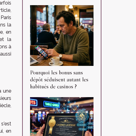
rfois
icle,
Paris
ans la
me, en
et la
ons à
aussi
Pourquoi les bonus sans
dépôt séduisent autant les
habitués de casinos ?
 a une
ieurs
ècle,
 s'est
i, en