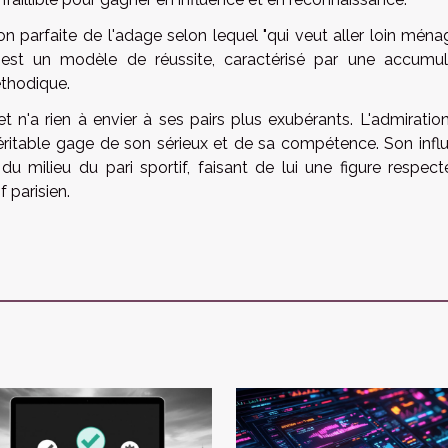
tion parfaite de l'adage selon lequel "qui veut aller loin mén
 est un modèle de réussite, caractérisé par une accumul
thodique.
n'a rien à envier à ses pairs plus exubérants. L'admiration 
 véritable gage de son sérieux et de sa compétence. Son infl
du milieu du pari sportif, faisant de lui une figure respect
 parisien.