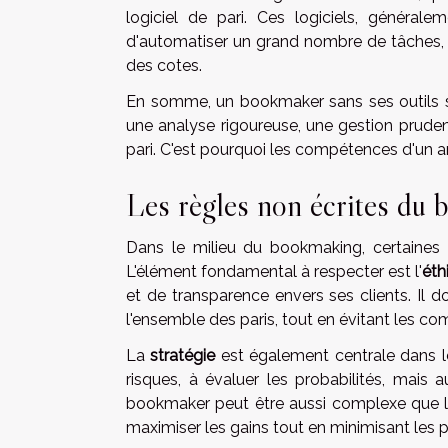
logiciel de pari. Ces logiciels, généra
d'automatiser un grand nombre de tâches, 
des cotes.
En somme, un bookmaker sans ses outils se
une analyse rigoureuse, une gestion prude
pari. C'est pourquoi les compétences d'un an
Les règles non écrites du
Dans le milieu du bookmaking, certaines r
L'élément fondamental à respecter est l'
éth
et de transparence envers ses clients. Il d
l'ensemble des paris, tout en évitant les
La
stratégie
est également centrale dans le
risques, à évaluer les probabilités, mais a
bookmaker peut être aussi complexe que le
maximiser les gains tout en minimisant les p