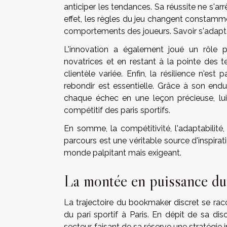
anticiper les tendances. Sa réussite ne s'ar
effet, les règles du jeu changent constamme
comportements des joueurs. Savoir s'adapte
L'innovation a également joué un rôle 
novatrices et en restant à la pointe des te
clientèle variée. Enfin, la résilience n'es
rebondir est essentielle. Grâce à son end
chaque échec en une leçon précieuse, lu
compétitif des paris sportifs.
En somme, la compétitivité, l'adaptabilité, l
parcours est une véritable source d'inspira
monde palpitant mais exigeant.
La montée en puissance du
La trajectoire du bookmaker discret se ra
du pari sportif à Paris. En dépit de sa d
secteur, faisant de sa réserve une stratégie 