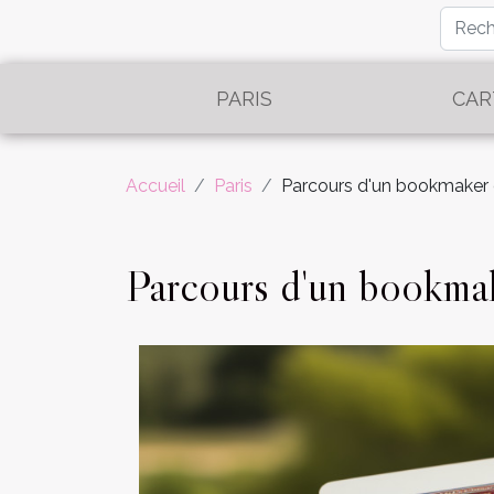
PARIS
CAR
Accueil
Paris
Parcours d'un bookmaker d
Parcours d'un bookmak