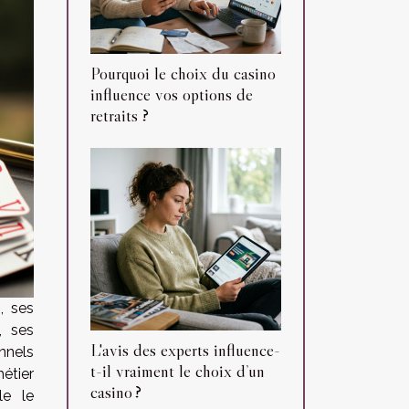
Pourquoi le choix du casino
influence vos options de
retraits ?
, ses
, ses
L'avis des experts influence-
nnels
t-il vraiment le choix d’un
métier
casino ?
le le