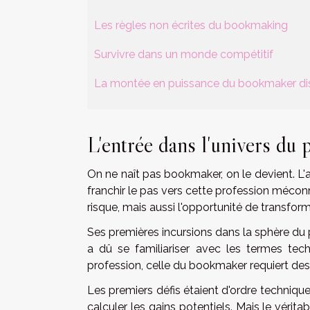
Les règles non écrites du bookmaking
Survivre dans un monde compétitif
La montée en puissance du bookmaker di
L'entrée dans l'univers du p
On ne naît pas bookmaker, on le devient. L'
franchir le pas vers cette profession méconnu
risque, mais aussi l'opportunité de transform
Ses premières incursions dans la sphère du 
a dû se familiariser avec les termes tec
profession, celle du bookmaker requiert de
Les premiers défis étaient d'ordre techniqu
calculer les gains potentiels. Mais le vérita