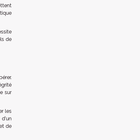
ttent
tique
ssite
ls de
érer.
égrité
se sur
r les
e d'un
et de