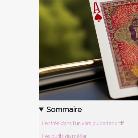
Sommaire
L'entrée dans l'univers du pari sportif
Les outils du métier