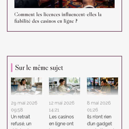
Comment les licences influencent-elles la
fiabilité des casinos en ligne ?
Sur le même sujet
29 mai 2026
12 mai 2026
8 mai 2026
09:58
14:21
01:26
Un retrait
Les casinos
Ils n’ont rien
refusé, un
en ligne ont
d’un gadget