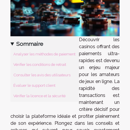
Découvrir les
Sommaire
casinos offrant des
paiements ultra-
Analyser les méthodes de paiement
rapides est devenu
Vérifier les conditions de retrait
un enjeu majeur
pour les amateurs
Consulter les avis des utilisateurs
de jeux en ligne. La
Évaluer le support client
rapidité des
transactions est
Vérifier la licence et la sécurité
maintenant un
critère décisif pour
choisir la plateforme idéale et profiter pleinement
de son expérience. Plongez dans les conseils et