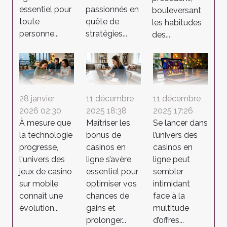
essentiel pour
passionnés en
bouleversant
toute
quête de
les habitudes
personne...
stratégies...
des...
28 janvier
11 décembre
11 décembre
2026 02:30
2025 18:38
2025 17:26
À mesure que
Maîtriser les
Se lancer dans
la technologie
bonus de
l’univers des
progresse,
casinos en
casinos en
l'univers des
ligne s’avère
ligne peut
jeux de casino
essentiel pour
sembler
sur mobile
optimiser vos
intimidant
connaît une
chances de
face à la
évolution...
gains et
multitude
prolonger...
d’offres...