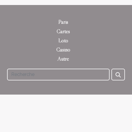
Paris
Cartes
Loto
Casino
Autre