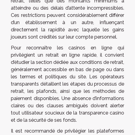
retrait, telles que des montants minimums à
atteindre ou des délais d’attente incompressibles.
Ces restrictions peuvent considérablement différer
d’un établissement à un autre, influençant
directement la rapidité avec laquelle les gains
joueurs sont crédités sur leur compte personnel.
Pour reconnaître les casinos en ligne qui
privilégient un retrait en ligne rapide, il convient
d’étudier la section dédiée aux conditions de retrait,
généralement accessible en bas de page ou dans
les termes et politiques du site. Les opérateurs
transparents détaillent les étapes du processus de
retrait, les plafonds, ainsi que les méthodes de
paiement disponibles. Une absence d’informations
claires ou des clauses ambiguës doivent alerter
tout utilisateur soucieux de la transparence casino
et de la sécurité de ses fonds.
Il est recommandé de privilégier les plateformes