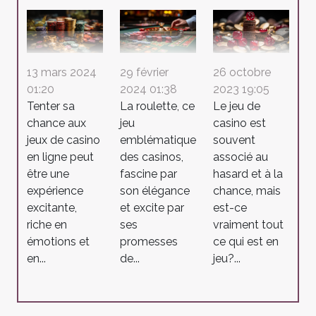
13 mars 2024
29 février
26 octobre
01:20
2024 01:38
2023 19:05
Tenter sa
La roulette, ce
Le jeu de
chance aux
jeu
casino est
jeux de casino
emblématique
souvent
en ligne peut
des casinos,
associé au
être une
fascine par
hasard et à la
expérience
son élégance
chance, mais
excitante,
et excite par
est-ce
riche en
ses
vraiment tout
émotions et
promesses
ce qui est en
en...
de...
jeu?...