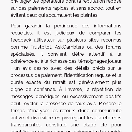
privilégier les opérateurs dont la réputation repose
sur des paiements rapides et sans accroc, tout en
évitant ceux qui accumulent les plaintes.
Pour garantir la pertinence des informations
recueillies, il est judicieux de comparer les
feedback utilisateur sur plusieurs sites reconnus
comme Trustpilot, AskGamblers ou des forums
spécialisés. Il convient d’être attentif à la
cohérence et à la richesse des témoignages joueur
: un avis casino avec des détails précis sur le
processus de paiement, l’identification requise et la
durée exacte du retrait est généralement plus
digne de confiance. À l’inverse, la répétition de
messages génériques ou excessivement positifs
peut révéler la présence de faux avis. Prendre le
temps d’analyser les retours d’une communauté
active et diversifiée, en privilégiant les plateformes
transparentes, constitue une étape clé pour
identifier un casino avec un paiement ultra-rapide