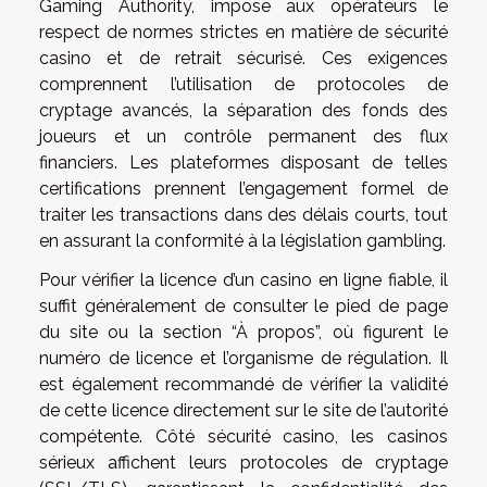
Gaming Authority, impose aux opérateurs le
respect de normes strictes en matière de sécurité
casino et de retrait sécurisé. Ces exigences
comprennent l’utilisation de protocoles de
cryptage avancés, la séparation des fonds des
joueurs et un contrôle permanent des flux
financiers. Les plateformes disposant de telles
certifications prennent l’engagement formel de
traiter les transactions dans des délais courts, tout
en assurant la conformité à la législation gambling.
Pour vérifier la licence d’un casino en ligne fiable, il
suffit généralement de consulter le pied de page
du site ou la section “À propos”, où figurent le
numéro de licence et l’organisme de régulation. Il
est également recommandé de vérifier la validité
de cette licence directement sur le site de l’autorité
compétente. Côté sécurité casino, les casinos
sérieux affichent leurs protocoles de cryptage