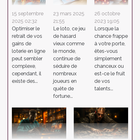
26 octobre
15 septembre
23 mars 2025
2023 19:05
2025 02:32
21:55
Lorsque la
Optimiser le
Le loto, ce jeu
chance frappe
retrait de vos
de hasard
à votre porte,
gains de
vieux comme
êtes-vous
loterie en ligne
le monde,
simplement
peut sembler
continue de
chanceux ou
complexe,
séduire de
est-ce le fruit
cependant, il
nombreux
de vos
existe des...
joueurs en
talents...
quête de
fortune...