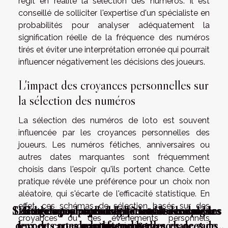
régit en réalité la sélection des numéros. Il est
conseillé de solliciter l'expertise d'un spécialiste en
probabilités pour analyser adéquatement la
signification réelle de la fréquence des numéros
tirés et éviter une interprétation erronée qui pourrait
influencer négativement les décisions des joueurs.
L'impact des croyances personnelles sur
la sélection des numéros
La sélection des numéros de loto est souvent
influencée par les croyances personnelles des
joueurs. Les numéros fétiches, anniversaires ou
autres dates marquantes sont fréquemment
choisis dans l'espoir qu'ils portent chance. Cette
pratique révèle une préférence pour un choix non
aléatoire, qui s'écarte de l'efficacité statistique. En
effet, ces schémas de sélection basés sur des
Stratégies pour optimiser le retrait de vos gains
Les stratégies psychologiques utilisées dans les
De la chance ou du talent? Les dessous de la
Guide complet pour débutants sur les paris
Erreurs courantes à éviter au loto conseils
croyances ou des événements personnels
dexperts pour maximiser vos chances de gains
jeux de cartes pour augmenter les chances de
de loterie en ligne
sportifs en ligne
loterie