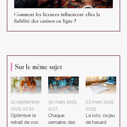
Comment les licences influencent-elles la
fiabilité des casinos en ligne ?
Sur le même sujet
15 septembre
30 mars 2025
23 mars 2025
2025 02:32
11:17
21:55
Optimiser le
Chaque
Le loto, ce jeu
retrait de vos
semaine, des
de hasard