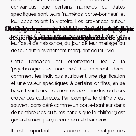
convaincus que certains numéros ou dates
spécifiques sont leurs "numéros porte-bonheur" et
leur apporteront la victoire. Les croyances autour
Comment les licences influencent-elles la fiabilité
L'avis des experts influence-t-il vraiment le choix
Analyse des numéros du loto les statistiques qui
Stratégies pour optimiser le retrait de vos gains
Erreurs courantes à éviter au loto conseils
de ces numéros ou dates peuvent varier d'une
personne à l'autre. Pour certains, il peut s'agir de
dexperts pour maximiser vos chances de gains
pourraient influencer vos choix
des casinos en ligne ?
de loterie en ligne
d’un casino ?
leur date de naissance, du jour de leur mariage, ou
de tout autre événement marquant de leur vie.
Cette tendance est étroitement liée à la
"psychologie des nombres". Ce concept décrit
comment les individus attribuent une signification
et une valeur spécifiques à certains chiffres, en se
basant sur leurs expériences personnelles ou leurs
croyances culturelles. Par exemple, le chiffre 7 est
souvent considéré comme un porte-bonheur dans
de nombreuses cultures, tandis que le chiffre 13 est
généralement perçu comme malchanceux.
Il est important de rappeler que, malgré ces