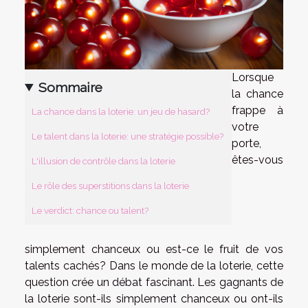
Lorsque
Sommaire
la chance
frappe à
La chance dans la loterie: un jeu de hasard?
votre
Le talent dans la loterie: une stratégie possible?
porte,
êtes-vous
L'illusion de contrôle dans la loterie
Le rôle des superstitions dans la loterie
Le verdict: chance ou talent?
simplement chanceux ou est-ce le fruit de vos
talents cachés? Dans le monde de la loterie, cette
question crée un débat fascinant. Les gagnants de
la loterie sont-ils simplement chanceux ou ont-ils