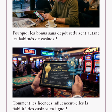
Pourquoi les bonus sans dépôt séduisent autant
les habitués de casinos ?
Comment les licences influencent-elles la
fiabilité des casinos en ligne ?