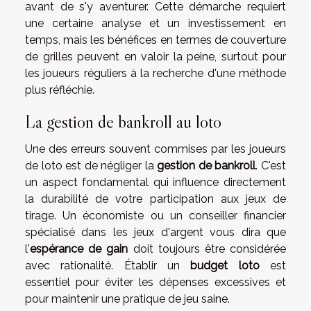
avant de s'y aventurer. Cette démarche requiert
une certaine analyse et un investissement en
temps, mais les bénéfices en termes de couverture
de grilles peuvent en valoir la peine, surtout pour
les joueurs réguliers à la recherche d'une méthode
plus réfléchie.
La gestion de bankroll au loto
Une des erreurs souvent commises par les joueurs
de loto est de négliger la
gestion de bankroll
. C'est
un aspect fondamental qui influence directement
la durabilité de votre participation aux jeux de
tirage. Un économiste ou un conseiller financier
spécialisé dans les jeux d'argent vous dira que
l'
espérance de gain
doit toujours être considérée
avec rationalité. Établir un
budget loto
est
essentiel pour éviter les dépenses excessives et
pour maintenir une pratique de jeu saine.