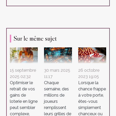
Sur le même sujet
26 octobre
15 septembre
30 mars 2025
2023 19:05
2025 02:32
11:17
Lorsque la
Optimiser le
Chaque
chance frappe
retrait de vos
semaine, des
à votre porte,
gains de
millions de
êtes-vous
loterie en ligne
joueurs
simplement
peut sembler
remplissent
chanceux ou
complexe,
leurs grilles de