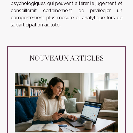
psychologiques qui peuvent altérer le jugement et
conseillerait certainement de privilégier un
comportement plus mesuré et analytique lors de
la participation au loto.
NOUVEAUX ARTICLES