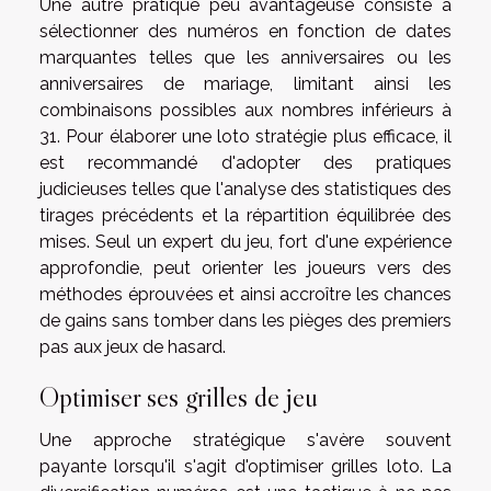
Une autre pratique peu avantageuse consiste à
sélectionner des numéros en fonction de dates
marquantes telles que les anniversaires ou les
anniversaires de mariage, limitant ainsi les
combinaisons possibles aux nombres inférieurs à
31. Pour élaborer une loto stratégie plus efficace, il
est recommandé d'adopter des pratiques
judicieuses telles que l'analyse des statistiques des
tirages précédents et la répartition équilibrée des
mises. Seul un expert du jeu, fort d'une expérience
approfondie, peut orienter les joueurs vers des
méthodes éprouvées et ainsi accroître les chances
de gains sans tomber dans les pièges des premiers
pas aux jeux de hasard.
Optimiser ses grilles de jeu
Une approche stratégique s'avère souvent
payante lorsqu'il s'agit d'optimiser grilles loto. La